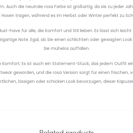
 Auch die neutrale rosa Farbe ist großartig, da sie zu jeder Jah
n Hosen tragen, während es im Herbst oder Winter perfekt zu Sc
ust-have für alle, die Komfort und Stil lieben. Es lässt sich leich
einzigartige Note. Egal, ob Sie einen schlichten oder gewagten L
Sie mühelos auffallen.
 Komfort; Es ist auch ein Statement-Stück, das jedem Outfit ein
ear geworden, und die rosa Version sorgt für einen frischen, ver
portlichen, lässigen oder schicken Look bevorzugen, dieser Kapuz
Related products