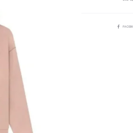
Hoodie
quantity
SHARE
FACEB