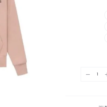
Fear
of
God
Essentials
Pullover
Pink
SKU:
N