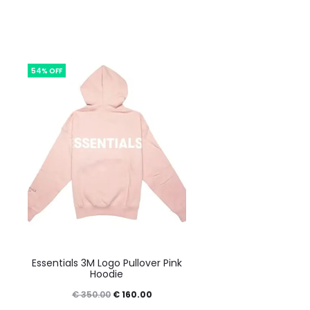
54% OFF
This
Essentials 3M Logo Pullover Pink
product
Hoodie
has
Original
Current
€
160.00
€
350.00