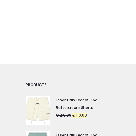
PRODUCTS
Essentials Fear of God
Buttercream Shorts
Original
Current
€
210.00
€
110.00
price
price
was:
is:
Essentials Fear of God