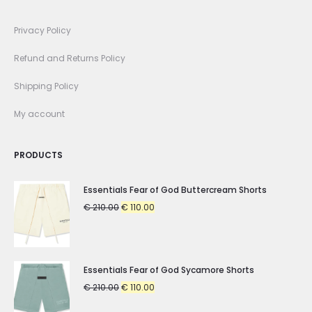
Privacy Policy
Refund and Returns Policy
Shipping Policy
My account
PRODUCTS
Essentials Fear of God Buttercream Shorts
Original
Current
€
210.00
€
110.00
price
price
was:
is:
€ 210.00.
€ 110.00.
Essentials Fear of God Sycamore Shorts
Original
Current
€
210.00
€
110.00
price
price