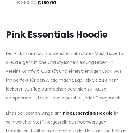
price
price
Original
Current
€
350.00
€
160.00
was:
is:
price
price
€ 250.00.
€ 150
was:
is:
€ 350.00.
€ 160.00.
Pink Essentials Hoodie
Der Pink Essentials Hoodie ist ein absolutes Must-have für
alle, die gemütliche und stylische Kleidung lieben. Er
vereint Komfort, Qualität und einen trendigen Look, was
ihn perfekt für den Alltag macht. Egal, ob Sie zu einem
lockeren Ausflug aufbrechen oder sich zu Hause
entspannen – dieser Hoodie passt zu jeder Gelegenheit.
Eines der besten Dinge am
Pink Essentials Hoodie
ist
sein weicher Stoff. Hergestellt aus hochwertigen
Materialien, fühlt er sich sanft auf der Haut an und hält an