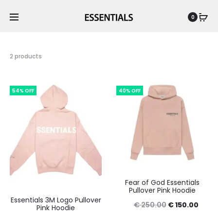
0
2 products
54% OFF
40% OFF
Fear of God Essentials
Pullover Pink Hoodie
Essentials 3M Logo Pullover
Original
Curre
€
250.00
€
150.00
Pink Hoodie