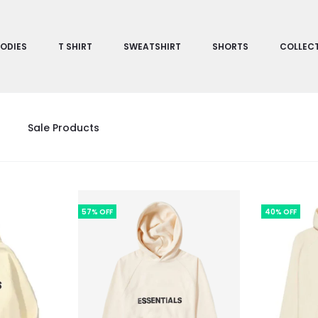
ODIES
T SHIRT
SWEATSHIRT
SHORTS
COLLEC
Sale Products
57% OFF
40% OFF