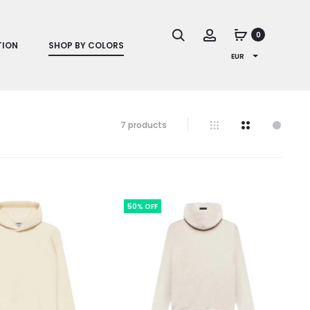
Search
Account
0
TION
SHOP BY COLORS
EUR
7 products
50% OFF