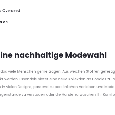
uct
product
e
ls Oversized
page
uct
inal
Current
9.00
iple
e
price
nts.
:
is:
0.00.
€ 149.00.
ons
 Eine nachhaltige Modewahl
das viele Menschen gerne tragen. Aus weichen Stoffen gefertigt,
sen
 werden. Essentials bietet eine neue Kollektion an Hoodies zu to
 es in vielen Designs, passend zu persönlichen Vorlieben und Mo
Gegenstände zu verstauen oder die Hände zu waschen. Ihr Komfor
uct
e