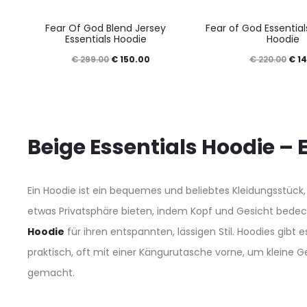
prod
product
This
This
pag
Fear Of God Blend Jersey
Fear of God Essentia
page
product
prod
Essentials Hoodie
Hoodie
has
has
Original
Current
Orig
€
299.00
€
150.00
€
220.00
€
14
multiple
mult
price
price
pric
variants.
varia
was:
is:
was
The
The
€ 299.00.
€ 150.00.
€ 22
options
opti
Beige Essentials Hoodie –
may
may
be
be
Ein Hoodie ist ein bequemes und beliebtes Kleidungsstück, 
chosen
cho
etwas Privatsphäre bieten, indem Kopf und Gesicht bedeckt
on
on
Hoodie
für ihren entspannten, lässigen Stil. Hoodies gibt
the
the
praktisch, oft mit einer Kängurutasche vorne, um kleine 
product
prod
gemacht.
page
pag