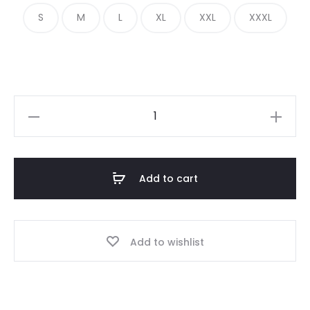
was:
is:
S
M
L
XL
XXL
XXXL
€ 380.00.
€ 180.00.
Dark
Grey
Essentials
Hoodie
Add to cart
quantity
Add to wishlist