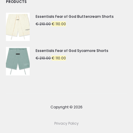
PRODUCTS
Essentials Fear of God Buttercream Shorts
Original
Current
€
210.00
€
110.00
price
price
was:
is:
€ 210.00.
€ 110.00.
Essentials Fear of God Sycamore Shorts
Original
Current
€
210.00
€
110.00
price
price
was:
is:
€ 210.00.
€ 110.00.
Copyright © 2026
Privacy Policy