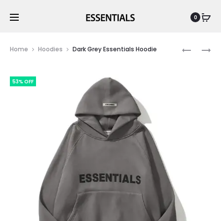
0
Prod
ESSENTIA
BLACK
Home
Hoodies
Dark Grey Essentials Hoodie
FG
ESSENTIA
navig
VOLLEY
HOODIE
53% OFF
SHORTS