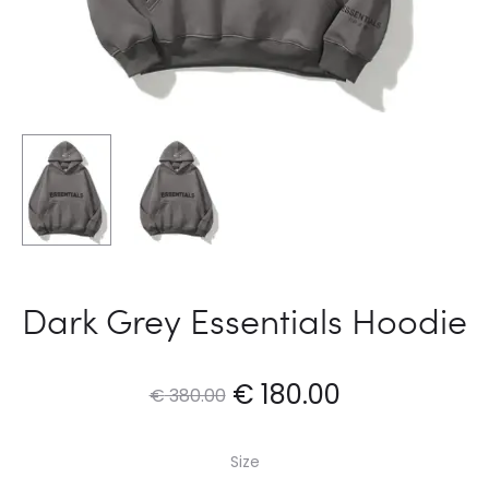
Dark Grey Essentials Hoodie
Original
Current
€
180.00
€
380.00
price
price
Size