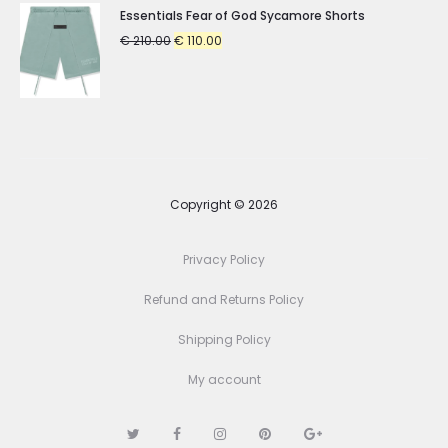
Essentials Fear of God Sycamore Shorts
Original
Current
€
210.00
€
110.00
price
price
was:
is:
€ 210.00.
€ 110.00.
Copyright © 2026
Privacy Policy
Refund and Returns Policy
Shipping Policy
My account
T
F
I
P
G