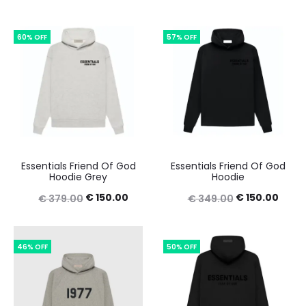
60% OFF
57% OFF
Essentials Friend Of God
Essentials Friend Of God
Hoodie Grey
Hoodie
Original
Current
Original
Curre
€
150.00
€
150.00
€
379.00
€
349.00
price
price
price
price
was:
is:
was:
is:
46% OFF
50% OFF
€ 379.00.
€ 150.00.
€ 349.00.
€ 150