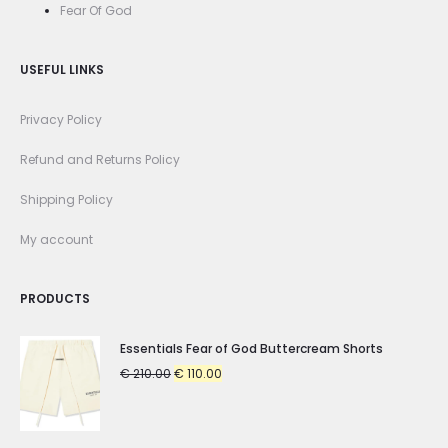
Fear Of God
USEFUL LINKS
Privacy Policy
Refund and Returns Policy
Shipping Policy
My account
PRODUCTS
Essentials Fear of God Buttercream Shorts
Original
Current
€
210.00
€
110.00
price
price
was:
is:
€ 210.00.
€ 110.00.