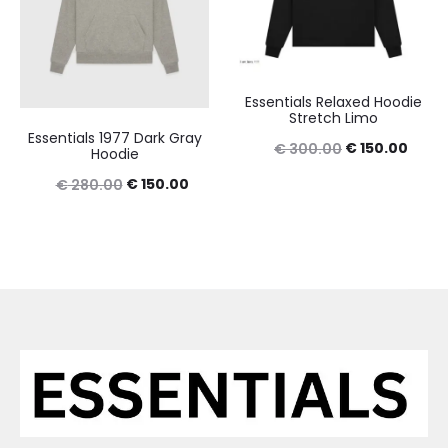
Essentials Relaxed Hoodie
Stretch Limo
Essentials 1977 Dark Gray
Original
Curre
€
150.00
€
300.00
Hoodie
price
price
Original
Current
€
150.00
€
280.00
was:
is:
price
price
€ 300.00.
€ 150
was:
is:
€ 280.00.
€ 150.00.