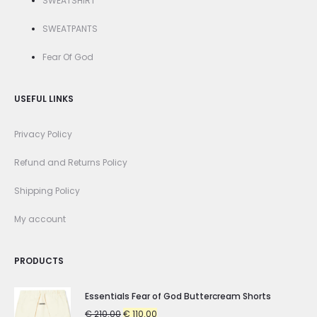
SWEATSHIRT
SWEATPANTS
Fear Of God
USEFUL LINKS
Privacy Policy
Refund and Returns Policy
Shipping Policy
My account
PRODUCTS
Essentials Fear of God Buttercream Shorts
Original
Current
€
210.00
€
110.00