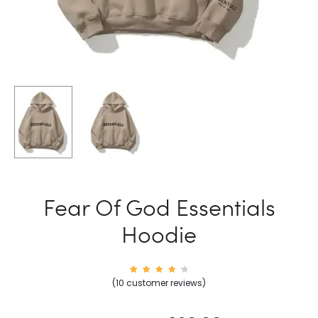
Fear Of God Essentials
Hoodie
10
Rated
(
10
customer reviews)
4.50
out of
5
based
on