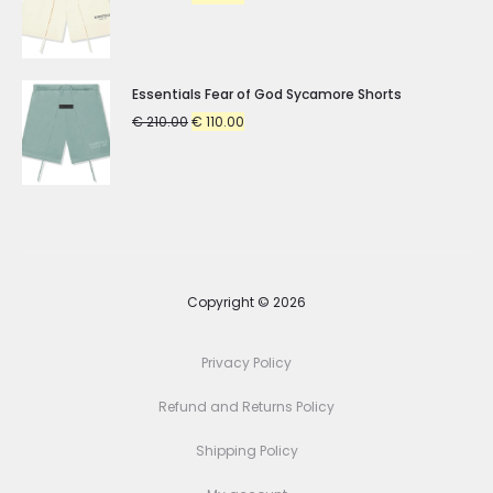
price
price
was:
is:
€ 210.00.
€ 110.00.
Essentials Fear of God Sycamore Shorts
Original
Current
€
210.00
€
110.00
price
price
was:
is:
€ 210.00.
€ 110.00.
Copyright © 2026
Privacy Policy
Refund and Returns Policy
Shipping Policy