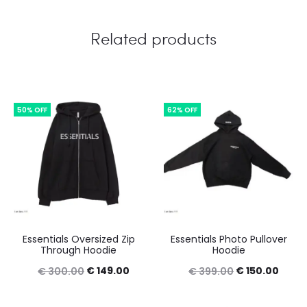
Related products
50% OFF
62% OFF
Essentials Oversized Zip
Essentials Photo Pullover
Through Hoodie
Hoodie
Original
Current
Original
Curre
€
149.00
€
150.00
€
300.00
€
399.00
price
price
price
price