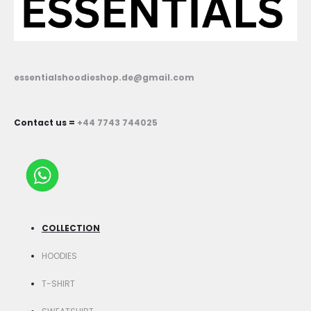
essentialshoodieshop.de@gmail.com
Contact us =
+44 7743 744025
COLLECTION
HOODIES
T-SHIRT